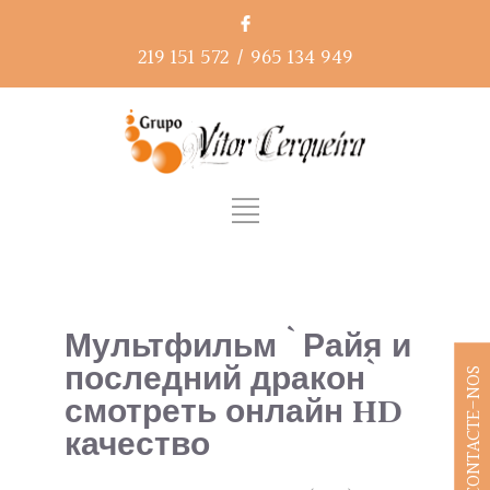
219 151 572
/
965 134 949
Мультфильм `Райя и
последний дракон`
CONTACTE-NOS
смотреть онлайн hd
качество