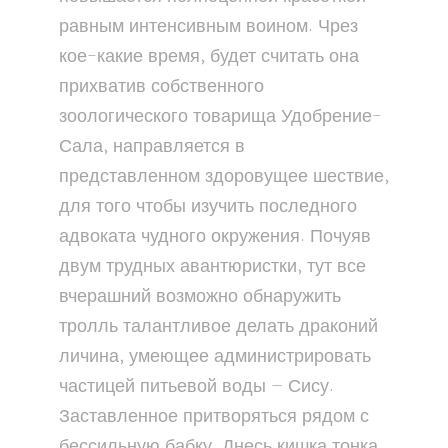
равным интенсивным воином. Чрез
кое-какие время, будет считать она
прихватив собственного
зоологического товарища Удобрение-
Сала, направляется в
представленном здоровущее шествие,
для того чтобы изучить последного
адвоката чудного окружения. Почуяв
двум трудных авантюристки, тут все
вчерашний возможно обнаружить
тролль талантливое делать драконий
личина, умеющее администрировать
частицей питьевой воды — Сису.
Заставленное притворяться рядом с
бессильную бабку. Днесь кишка тонка