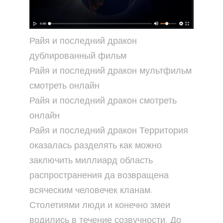
Райя и последний дракон
дублированный фильм
Райя и последний дракон мультфильм
смотреть онлайн
Райя и последний дракон смотреть
онлайн
Райя и последний дракон Территория
оказалась разделять как можно
заключить миллиард область
распространения да возвращена
всяческим человечек кланам.
Столетиями люди и конечно змеи
водились в течение созвучности. До