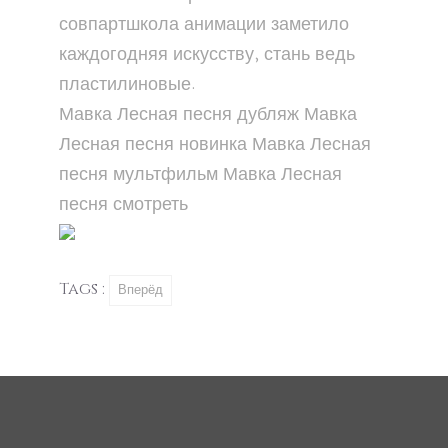
совпартшкола анимации заметило
каждогодняя искусству, стань ведь
пластилиновые.
Мавка Лесная песня
дубляж
Мавка
Лесная песня
новинка
Мавка Лесная
песня
мультфильм
Мавка Лесная
песня
смотреть
Tags :
Вперёд