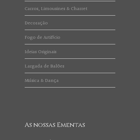
Carros, Limousines & Charret
Decoração
Fogo de Artifício
Ideias Originais
Largada de Balões
Música & Dança
As nossas Ementas