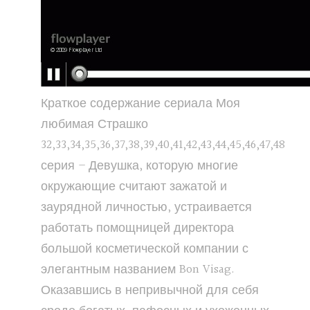
Краткое содержание сериала Моя
любимая Страшко
32,33,34,35,36,37,38,39,40,41,42,43,44,45,46,47,48
серия – Девушка, которую многие
окружающие считают зажатой и
заурядной личностью, устраивается
работать помощницей директора
большой косметической компании с
элегантным названием Bon Visag.
Оказавшись в непривычной для себя