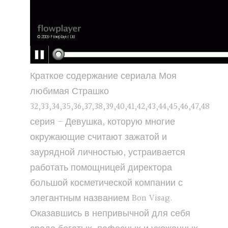
Краткое содержание сериала Моя
любимая Страшко
32,33,34,35,36,37,38,39,40,41,42,43,44,45,46,47,48
серия – Девушка, которую многие
окружающие считают зажатой и
заурядной личностью, устраивается
работать помощницей директора
большой косметической компании с
элегантным названием Bon Visag.
Оказавшись в непривычной для себя