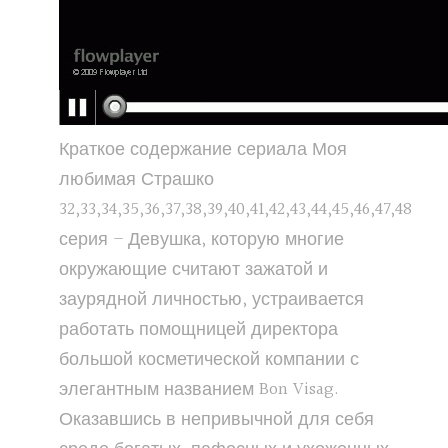
Краткое содержание сериала Моя
любимая Страшко
32,33,34,35,36,37,38,39,40,41,42,43,44,45,46,47,48
серия – Девушка, которую многие
окружающие считают зажатой и
заурядной личностью, устраивается
работать помощницей директора
большой косметической компании с
элегантным названием Bon Visag.
Оказавшись в непривычной для себя