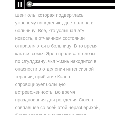
Шенгюль, которая подверглась
ужасному нападению, доставлена в
больницу. Все, кто услышал эту
новость, в отчаянном состоянии
отправляются в больницу. В то время
как вся семья Эрен проливает слезы
по Огулджану, чья жизнь находится в
опасности в отделении интенсивной
терапии, прибытие Каана
спровоцирует большую
встревоженность. Во время
празднования дня рождения Сюсен,
совпавшее со всей этой неразберихой,