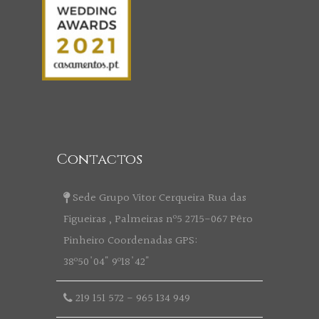
Contactos
Sede Grupo Vitor Cerqueira Rua das
Figueiras , Palmeiras nº5 2715-067 Pêro
Pinheiro Coordenadas GPS:
38º50'04" 9º18'42"
219 151 572
-
965 134 949