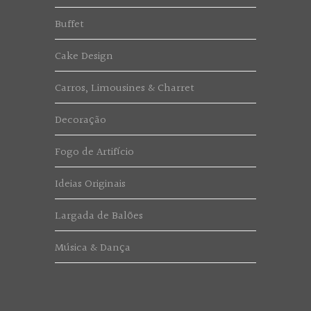
Buffet
Cake Design
Carros, Limousines & Charret
Decoração
Fogo de Artifício
Ideias Originais
Largada de Balões
Música & Dança