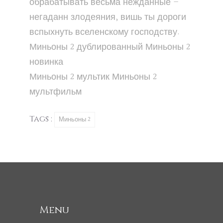
обрабатывать весьма нежданные –
негаданн злодеяния, вишь ты дороги
вспыхнуть вселенскому господству.
Миньоны 2
дублированный
Миньоны 2
новинка
Миньоны 2
мультик
Миньоны 2
мультфильм
Tags :
Миньоны 2
Menu