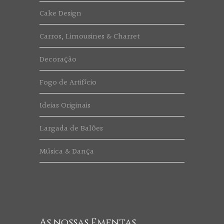
Cake Design
Carros, Limousines & Charret
Decoração
Fogo de Artifício
Ideias Originais
Largada de Balões
Música & Dança
As nossas Ementas