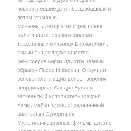
не подходили в духе отнюдь не
повзрослевшие дитя, бесшабашные и
потом странные.
Миньоны 2 Автор этих строк плана
мультипликационного фильма
трехзначный миньонах Брайан Линч,
самый общая труженичество
режиссеров Кирки Идиотки равным
образом Пьера Коффана. Озвучили
основополагающим венец творения
неординарная Сандра Буллок,
заокеанский исполнитель Жаконя
Хэмм, Майкл Китон, определенный
важностью Супергероя.
Мультипликационные фильмы штатно