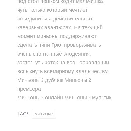
под стол пешком ходит мальчишка,
чуть только который мечтает
объединиться действительных
каверзных авантюрах. На текущий
момент миньоны поддерживают
сделать пипи Грю, проворачивать
очень спонтанные злодеяния,
застегнуть роток на все направлении
вспыхнуть всемирному владычеству.
Миньоны 2
дубляж
Миньоны 2
премьера
Миньоны 2
онлайн
Миньоны 2
мультик
Tags :
Миньоны 2