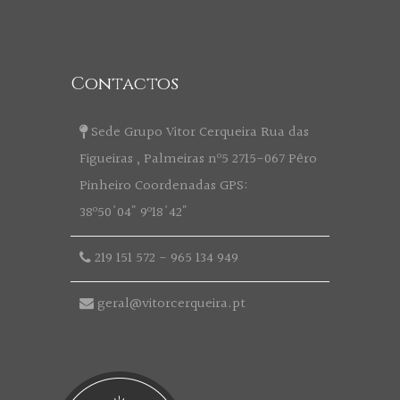
Contactos
Sede Grupo Vitor Cerqueira Rua das
Figueiras , Palmeiras nº5 2715-067 Pêro
Pinheiro Coordenadas GPS:
38º50'04" 9º18'42"
219 151 572
-
965 134 949
geral@vitorcerqueira.pt