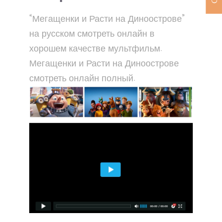
“Мегащенки и Расти на Диноострове”
на русском смотреть онлайн в
хорошем качестве мультфильм.
Мегащенки и Расти на Диноострове
смотреть онлайн полный.