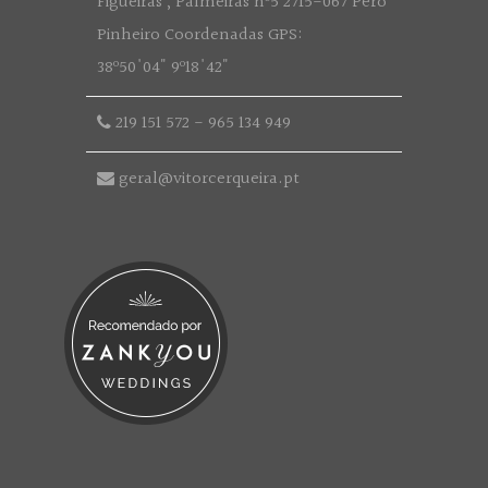
Figueiras , Palmeiras nº5 2715-067 Pêro
Pinheiro Coordenadas GPS:
38º50'04" 9º18'42"
219 151 572
-
965 134 949
geral@vitorcerqueira.pt