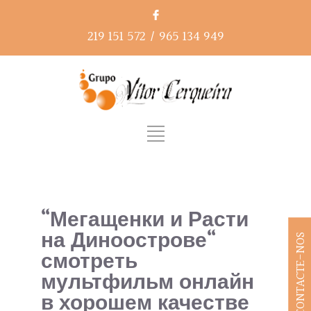
219 151 572
/
965 134 949
“Мегащенки и Расти
на Диноострове“
CONTACTE-NOS
смотреть
мультфильм онлайн
в хорошем качестве