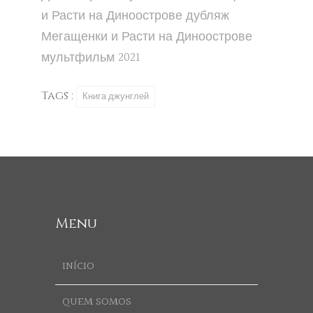
и Расти на Диноострове
дубляж
Мегащенки и Расти на Диноострове
мультфильм 2021
Tags :
Книга джунглей
Menu
INÍCIO
QUEM SOMOS