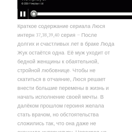
Краткое содержание сериала Люся
интерн 37,38,39,40 серия – После
долгих и счастливых лет в браке Люда
Жук остаётся одна. Её муж уходит от
бедной женщины к обаятельной,
стройной любовнице. Чтобы не
скатиться в отчаяние, Люся решает
внести большие перемены в жизнь и
начать исполнение своей мечты. В
далёком прошлом героиня желала
стать врачом, но обстоятельства
сложились так, что она даже не