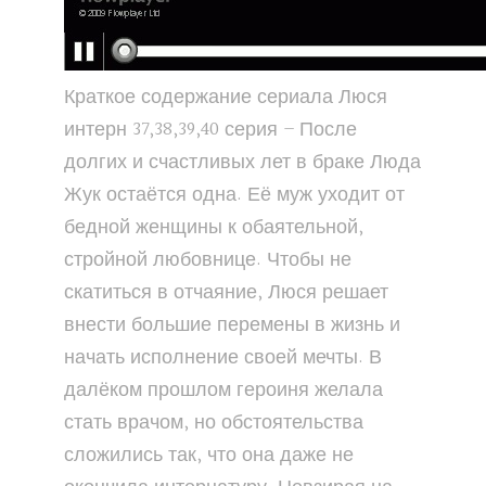
Краткое содержание сериала Люся
интерн 37,38,39,40 серия – После
долгих и счастливых лет в браке Люда
Жук остаётся одна. Её муж уходит от
бедной женщины к обаятельной,
стройной любовнице. Чтобы не
скатиться в отчаяние, Люся решает
внести большие перемены в жизнь и
начать исполнение своей мечты. В
далёком прошлом героиня желала
стать врачом, но обстоятельства
сложились так, что она даже не