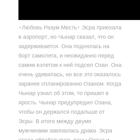
«Любовь Разум Месть» Эсра приехала
в аэропорт, но Чынар сказал, что он
задерживается. Она поднялась на
борт самолета, и неожиданно перед
самим взлетом к ней подсел Озан. Она
очень удивилась, но все это оказалось
заранее спланированно Озаном. Когда
Чынар узнал об этом, то пришел в
ярость. Чынар предупредил Озана,
чтобы он держался подальше от
Эсры. В итоге между двумя
мужчинами завязалась драка. Эсра