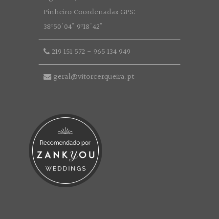
Pinheiro Coordenadas GPS:
38º50'04" 9º18'42"
219 151 572
-
965 134 949
geral@vitorcerqueira.pt