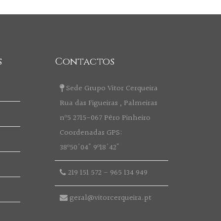
s
Contactos
Sede Grupo Vitor Cerqueira
Rua das Figueiras , Palmeiras
nº5 2715-067 Pêro Pinheiro
Coordenadas GPS:
38º50'04" 9º18'42"
219 151 572
-
965 134 949
geral@vitorcerqueira.pt