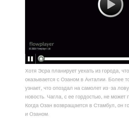
Хотя Эсра планирует уехать из города, чт
оказывается с Озаном в Анталии. Более то
узнает, что опоздал на самолет из-за ло
новость. Чагла, с ее гордостью, не может
Когда Озан возвращается в Стамбул, он г
и Озаном.