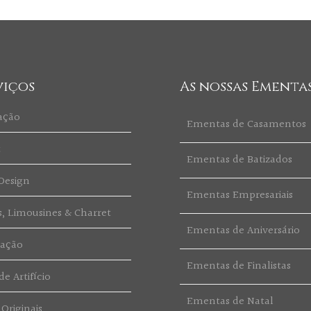
viços
As nossas Ementa
ação
Ementas de Casamentos
t
Ementas de Batizados
Design
Ementas Empresariais
s, Limousines & Charret
Ementas de Aniversário
ração
Ementas de Finalistas
e Artifício
Ementas de Natal
 Originais