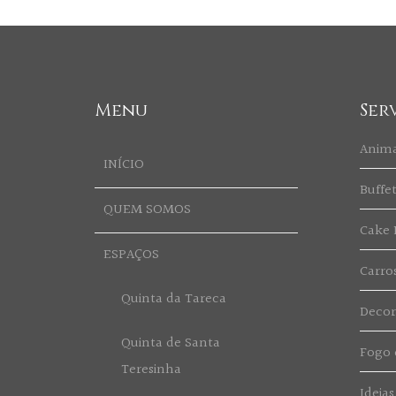
Menu
Ser
Anim
INÍCIO
Buffe
QUEM SOMOS
Cake 
ESPAÇOS
Carro
Quinta da Tareca
Deco
Quinta de Santa
Fogo d
Teresinha
Ideias