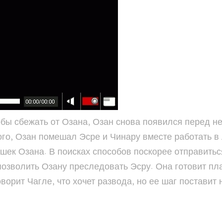
обы сбежать от Озана, Озан снова появился перед ней
го, Озан помешал Эсре и Чинару вместе работать в 
вушек Озана. В поисках способов поскорее отправить
 позволить Озану преследовать Эсру. Она готовит пл
оворит Чагле, что хочет развода, но ее шаг постави