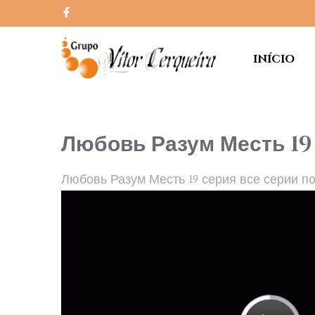
INÍCIO
Любовь Разум Месть 19 
Любовь Разум Месть 19 серия все серии п