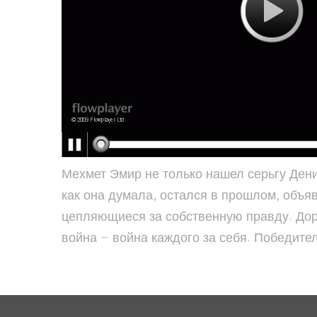
Мехмет Эмир не только нашел серьгу Дениз
как она думала, остался в прошлом, объяв
цепляющиеся за собственную правду. Дору
война — война каждого за себя. Победите