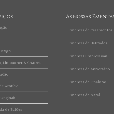
viços
As nossas Ementa
ação
Ementas de Casamentos
t
Ementas de Batizados
Design
Ementas Empresariais
s, Limousines & Charret
Ementas de Aniversário
ração
Ementas de Finalistas
e Artifício
Ementas de Natal
 Originais
da de Balões