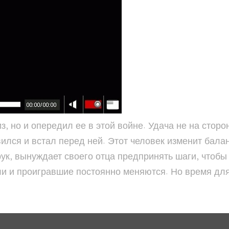
, но и опередил ее в этой войне. Удача не на сторо
ился и встал перед ней. Этот человек изменит бала
к, вынуждает своего отца предпринять шаги, чтобы 
ли и проигравшие постоянно меняются. Но время для