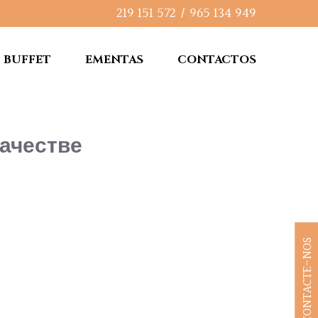
219 151 572
/
965 134 949
BUFFET
EMENTAS
CONTACTOS
качестве
CONTACTE-NOS