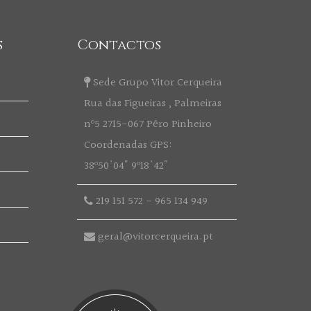
s
Contactos
Sede Grupo Vitor Cerqueira
Rua das Figueiras , Palmeiras
nº5 2715-067 Pêro Pinheiro
Coordenadas GPS:
38º50'04" 9º18'42"
219 151 572
-
965 134 949
geral@vitorcerqueira.pt