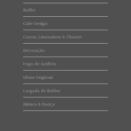
Buffet
Cake Design
Carros, Limousines & Charret
Decoração
Fogo de Artifício
Ideias Originais
Largada de Balões
Música & Dança