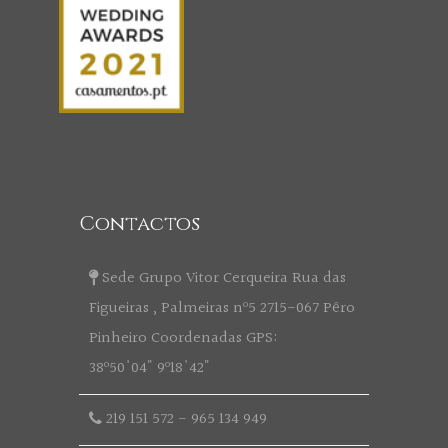
Contactos
Sede Grupo Vitor Cerqueira Rua das
Figueiras , Palmeiras nº5 2715-067 Pêro
Pinheiro Coordenadas GPS:
38º50'04" 9º18'42"
219 151 572
-
965 134 949