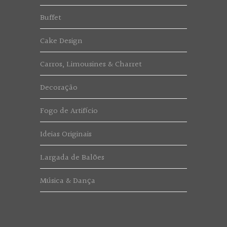
Buffet
Cake Design
Carros, Limousines & Charret
Decoração
Fogo de Artifício
Ideias Originais
Largada de Balões
Música & Dança