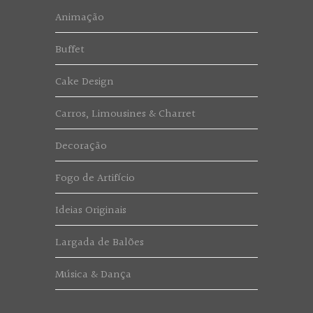
Animação
Buffet
Cake Design
Carros, Limousines & Charret
Decoração
Fogo de Artifício
Ideias Originais
Largada de Balões
Música & Dança