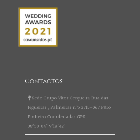
Contactos
Sede Grupo Vitor Cerqueira Rua das
Figueiras , Palmeiras nº5 2715-067 Pêro
Pinheiro Coordenadas GPS:
38º50'04" 9º18'42"