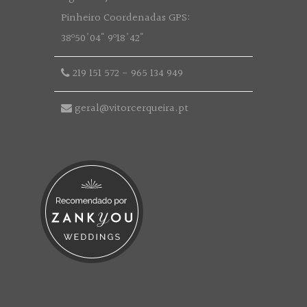
Pinheiro Coordenadas GPS:
38º50'04" 9º18'42"
219 151 572
-
965 134 949
geral@vitorcerqueira.pt