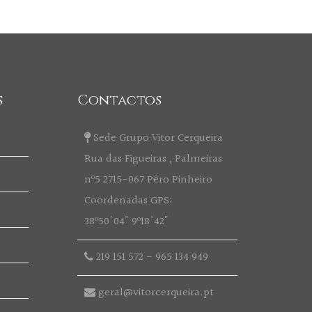
s
Contactos
Sede Grupo Vitor Cerqueira
Rua das Figueiras , Palmeiras
nº5 2715-067 Pêro Pinheiro
Coordenadas GPS:
38º50'04" 9º18'42"
219 151 572
-
965 134 949
geral@vitorcerqueira.pt