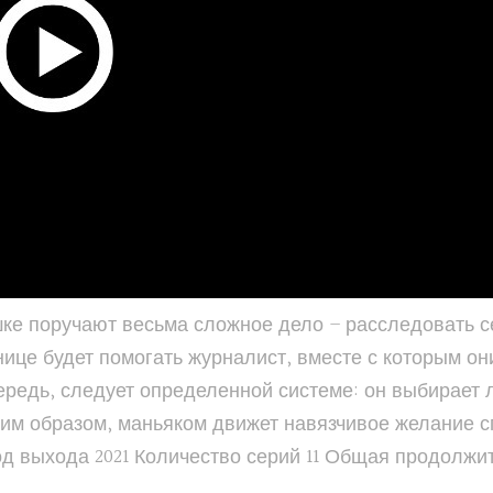
шке поручают весьма сложное дело – расследовать с
це будет помогать журналист, вместе с которым они
редь, следует определенной системе: он выбирает л
им образом, маньяком движет навязчивое желание с
Год выхода 2021 Количество серий 11 Общая продолжит