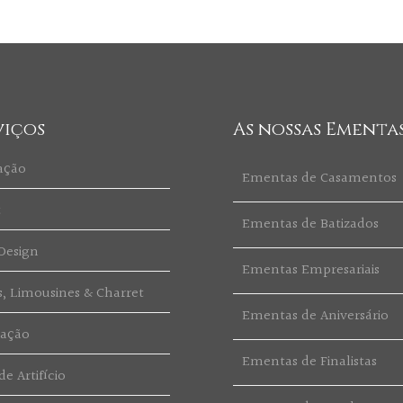
viços
As nossas Ementa
ação
Ementas de Casamentos
t
Ementas de Batizados
Design
Ementas Empresariais
s, Limousines & Charret
Ementas de Aniversário
ração
Ementas de Finalistas
e Artifício