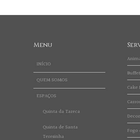
Menu
Ser
Anim
INÍCIO
Buffe
QUEM SOMOS
Cake 
ESPAÇOS
Carro
Quinta da Tareca
Deco
Quinta de Santa
Fogo d
Teresinha