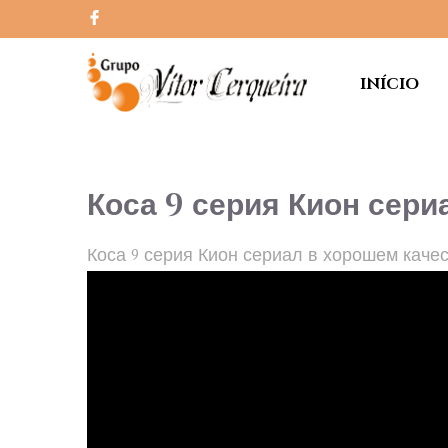
INÍCIO
Коса 9 серия Кион сери
Коса 9 серия Кион сериал в хорошем каче