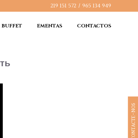
219 151 572
/
965 134 949
BUFFET
EMENTAS
CONTACTOS
еть
CONTACTE-NOS