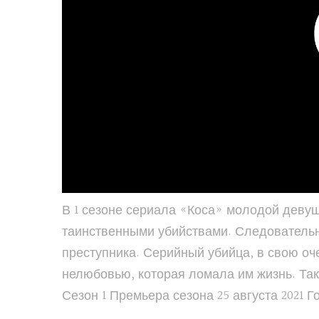
В 1 сезоне сериала «Коса» молодой деву
таинственными убийствами. Следовательни
преступника. Серийный убийца, в свою оче
нелюбовью, которая ломала им жизнь. Так
Сезон 1 Премьера сезона 25 августа 2021 