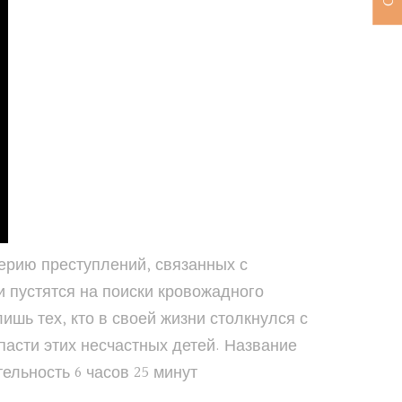
ерию преступлений, связанных с
 пустятся на поиски кровожадного
ишь тех, кто в своей жизни столкнулся с
пасти этих несчастных детей. Название
ельность 6 часов 25 минут