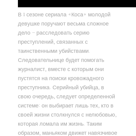
В 1 сезоне сериала «Коса» молодой
девушке поручают весьма сложное
дело – расследовать серию
преступлений, связанных с
таинственными убийствами.
Следовательнице будет помогать
журналист, вместе с которым они
пустятся на поиски кровожадного
преступника. Серийный убийца, в
свою очередь, следует определенной
системе: он выбирает лишь тех, кто в
своей жизни столкнулся с нелюбовью,
которая ломала им жизнь. Таким
образом, маньяком движет навязчивое