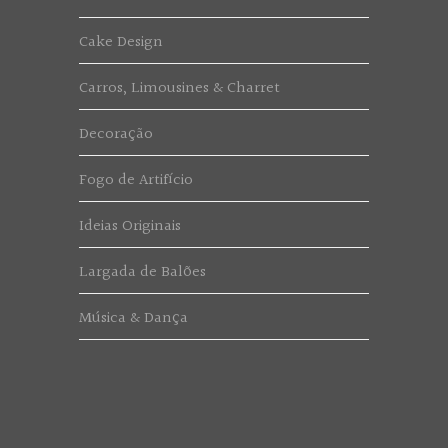
Cake Design
Carros, Limousines & Charret
Decoração
Fogo de Artifício
Ideias Originais
Largada de Balões
Música & Dança