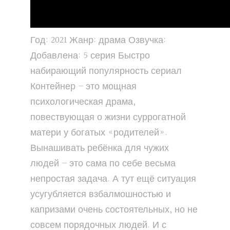
Год: 2021 Жанр: драма Озвучка:
Добавлена: 5 серия Быстро
набирающий популярность сериал
Контейнер – это мощная
психологическая драма,
повествующая о жизни суррогатной
матери у богатых «родителей».
Вынашивать ребёнка для чужих
людей – это сама по себе весьма
непростая задача. А тут ещё ситуация
усугубляется взбалмошностью и
капризами очень состоятельных, но не
совсем порядочных людей. И с