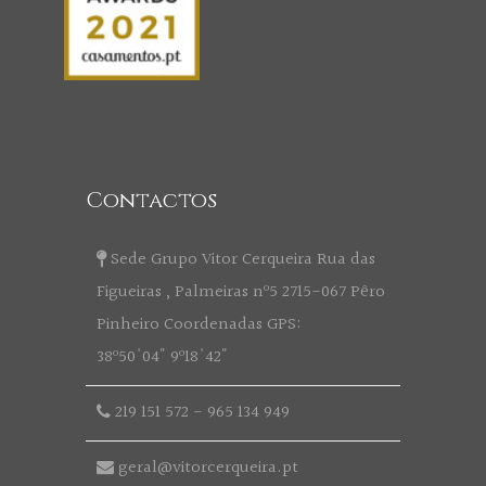
Contactos
Sede Grupo Vitor Cerqueira Rua das
Figueiras , Palmeiras nº5 2715-067 Pêro
Pinheiro Coordenadas GPS:
38º50'04" 9º18'42"
219 151 572
-
965 134 949
geral@vitorcerqueira.pt