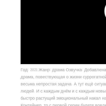
Год: 2021 Жанр: драма Озвучка: Добавлен
драма, повествующая о жизни суррогатной
весьма непростая задача. А тут ещё ситу
людей. И с каждым днём и с каждым новы
быстро растущий эмоциональный накал на
Контейнер, то с первой серии будете во