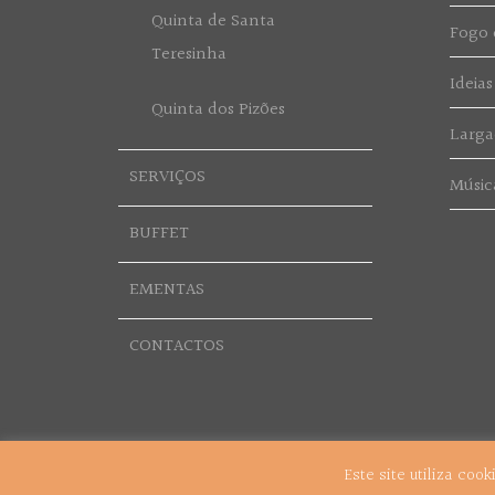
Quinta de Santa
Fogo d
Teresinha
Ideias
Quinta dos Pizões
Larga
SERVIÇOS
Músic
BUFFET
EMENTAS
CONTACTOS
Este site utiliza coo
© 2018 Grupo Vítor Cerqueira. Todos os Direitos Reservado