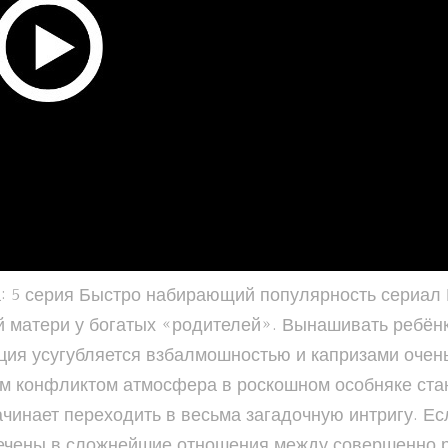
а: 5 серия Быстро набирающий популярность сериал
 матери у богатых «родителей». Вынашивать ребёнк
ация усугубляется взбалмошностью и капризами очен
м конфликтом атмосфера в роскошном особняке ста
чинает переходить в весьма загадочную интригу. Ес
влечены в сложнейшие отношения между совершенно 