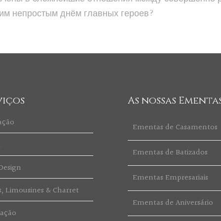
щим непростым днём главных героев?
viços
As nossas Ementa
ação
Ementas de Casamentos
t
Ementas de Batizados
Design
Ementas Empresariais
s, Limousines & Charret
Ementas de Aniversário
ração