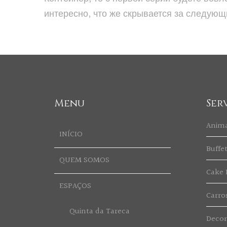
интересно, что же скрывается за следую
Menu
Ser
Anim
INÍCIO
Buffe
QUEM SOMOS
Cake 
ESPAÇOS
Carro
Quinta da Tareca
Deco