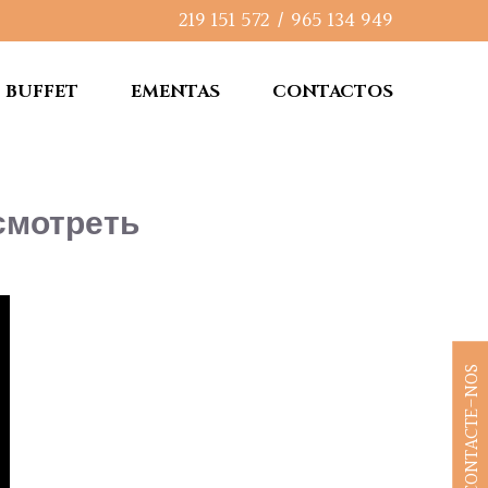
219 151 572
/
965 134 949
BUFFET
EMENTAS
CONTACTOS
смотреть
CONTACTE-NOS