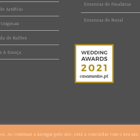
Ementas de Finalistas
e Artifício
Ementas de Natal
 Originais
da de Balões
a & Dança
kies. Ao continuar a navegar pelo site, está a concordar com o seu uso
s.