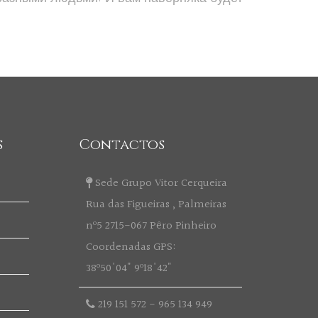
s
Contactos
Sede Grupo Vitor Cerqueira
Rua das Figueiras , Palmeiras
nº5 2715-067 Pêro Pinheiro
Coordenadas GPS:
38º50'04" 9º18'42"
219 151 572
-
965 134 949