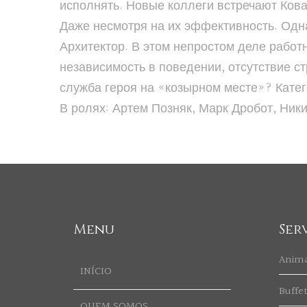
исполнять. Новые коллеги встречают Кова
Даже несмотря на их эффективность. Одна
Архитектор. В этом непростом деле работ
независимость в поведении, отсутствие с
служба героя на «козырном месте»? Катег
В ролях: Артем Позняк, Марк Дробот, Ни
Menu
Ser
Anim
INÍCIO
Buffe
QUEM SOMOS