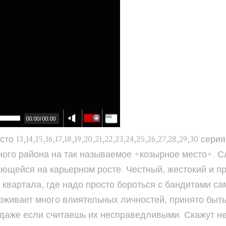
3,14,15,16,17,18,19,20,21,22,23,24,25,26,27,28,29,30 с
ного района на так называемое «козырное место». С
ающейся на карьерном росте. Честный, жестокий и
квартала, где надо просто бороться с бандитами с
роживает много влиятельных личностей, принято бы
 даже если считаешь их несправедливыми. Скажут не 