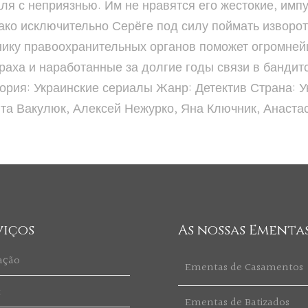
ля с неприязнью. Им не нравятся его жестокие, им
ко исключительно Серёге под силу поймать изворот
нику правоохранительных органов поможет огромней
траха и наработанные за долгие годы связи в бандит
ория: Украинские сериалы Жанр: Детектив Страна: Ук
кита Вакулюк, Алексей Нежурко, Яна Ключник, Анас
viços
As nossas Ementa
ação
Ementas de Casamentos
t
Ementas de Batizados