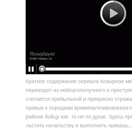
Краткое содержание сериала Козырное место 1
переводят из неблагополучного и преступ
считается прибыльной и прекрасно отраж
привык к порядкам криминализированного 
районе бойцу как-то не по душе. Здесь п
льстить начальству и выполнять приказы,