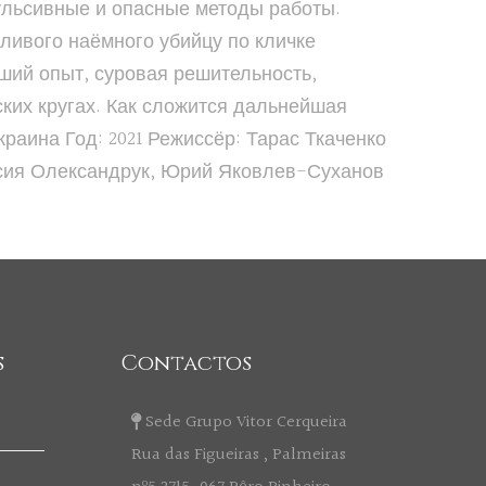
пульсивные и опасные методы работы.
ливого наёмного убийцу по кличке
ший опыт, суровая решительность,
ских кругах. Как сложится дальнейшая
раина Год: 2021 Режиссёр: Тарас Ткаченко
тасия Олександрук, Юрий Яковлев-Суханов
s
Contactos
Sede Grupo Vitor Cerqueira
Rua das Figueiras , Palmeiras