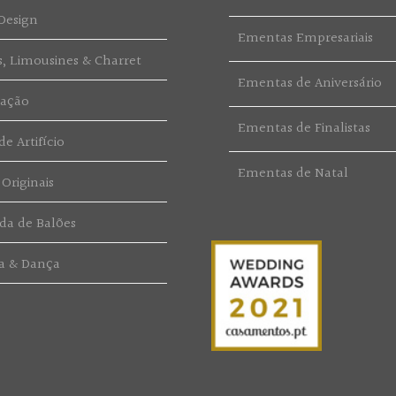
Design
Ementas Empresariais
s, Limousines & Charret
Ementas de Aniversário
ração
Ementas de Finalistas
e Artifício
Ementas de Natal
 Originais
da de Balões
a & Dança