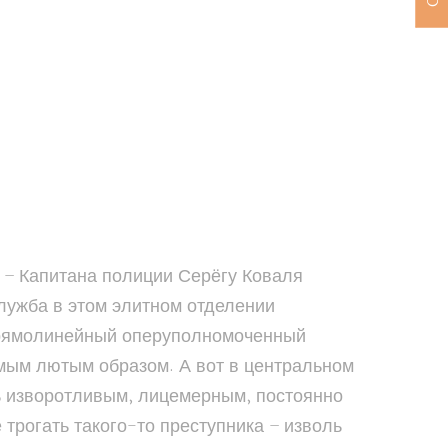
ерия – Капитана полиции Серёгу Коваля
лужба в этом элитном отделении
 прямолинейный оперуполномоченный
амым лютым образом. А вот в центральном
ть изворотливым, лицемерным, постоянно
трогать такого-то преступника – изволь