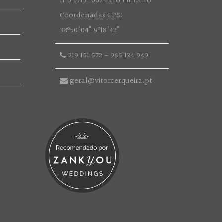
nº5 2715-067 Pêro Pinheiro
Coordenadas GPS:
38º50'04" 9º18'42"
219 151 572
-
965 134 949
geral@vitorcerqueira.pt