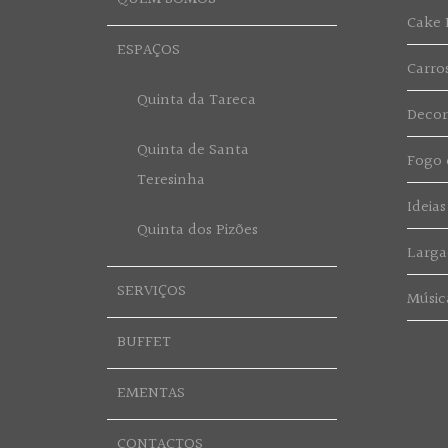
Cake 
ESPAÇOS
Carro
Quinta da Tareca
Deco
Quinta de Santa
Fogo d
Teresinha
Ideias
Quinta dos Pizões
Larga
SERVIÇOS
Músic
BUFFET
EMENTAS
CONTACTOS