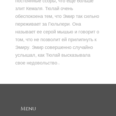
постоянные ссоры, что еще больше
злит Кемаля. Тюлай очень
обеспокоена тем, что Эмир так сильно
переживает за Гюльпери. Она
называет ее серой мышью и говорит о
том, что не позволит ей прилипнуть к
Эмиру. Эмир совершенно случайно
услышал, как Тюлай высказывала
свое недовольство…
Menu