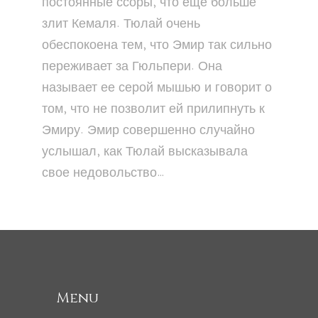
постоянные ссоры, что еще больше
злит Кемаля. Тюлай очень
обеспокоена тем, что Эмир так сильно
переживает за Гюльпери. Она
называет ее серой мышью и говорит о
том, что не позволит ей прилипнуть к
Эмиру. Эмир совершенно случайно
услышал, как Тюлай высказывала
свое недовольство…
Menu