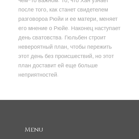
чем-то важном. То, что Хан узнает
после того, как станет свидетелем
разговороа Рюйи и ее матери, меняет
его мнение о Рюйе. Наконец наступает
день сватовства. Гюльбен строит
невероятный план, чтобы пережить
этот день без происшествий, но этот
план доставит ей еще больше
неприятностей.
Menu