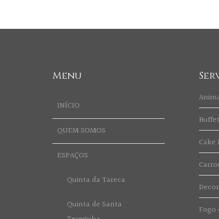
Menu
Ser
Anim
INÍCIO
Buffe
QUEM SOMOS
Cake 
ESPAÇOS
Carro
Quinta da Tareca
Deco
Quinta de Santa
Fogo d