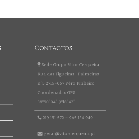
s
Contactos
Sede Grupo Vitor Cerqueira
Rua das Figueiras , Palmeiras
nº5 2715-067 Pêro Pinheiro
Coordenadas GPS:
38º50'04" 9º18'42"
219 151 572
-
965 134 949
geral@vitorcerqueira.pt