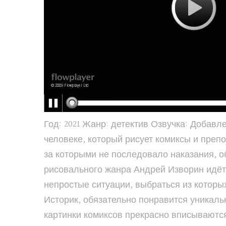
Год: 2021 Жанр: детектив Озвучка: Добавл
человеке, который рисует комиксы и преп
за которыми не последовало наказания, 
рисовального жанра Андрей Изворин идёт 
непростые ситуации, выбраться из которы
Историк, обязательно понравится уникал
картинки комиксов прекрасно вписываютс