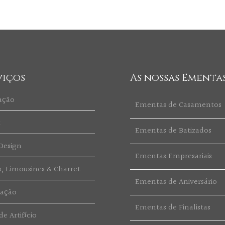
viços
As nossas Ementa
ação
Ementas de Casamentos
t
Ementas de Batizados
Design
Ementas Empresariais
s, Limousines & Charret
Ementas de Aniversário
ração
Ementas de Finalistas
e Artifício