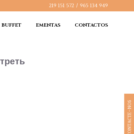
219 151 572
/
965 134 949
BUFFET
EMENTAS
CONTACTOS
отреть
CONTACTE-NOS