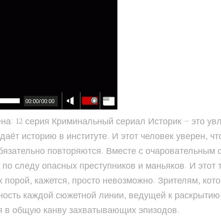
ена: 12 серия Криминальный сериал Историк – это у
одаёт историю в институте. И этот человек уверен, 
обязательно повторяются. Вместе с очаровательным
по следу опасных преступников и маньяков. И этот 
х порой, кажется, просто невозможно. Зрителям, кот
ьность каждой сюжетной линии, ведущей к раскрыти
я в общую канву захватывающих эпизодов.