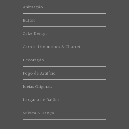
Animação
Buffet
Cake Design
Carros, Limousines & Charret
Decoração
Fogo de Artifício
Ideias Originais
Largada de Balões
Música & Dança