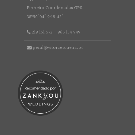
Pinheiro Coordenadas GPS:
38º50'04" 9º18'42"
219 151 572
-
965 134 949
geral@vitorcerqueira.pt