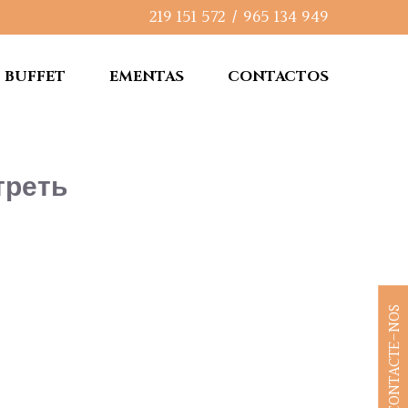
219 151 572
/
965 134 949
BUFFET
EMENTAS
CONTACTOS
треть
CONTACTE-NOS