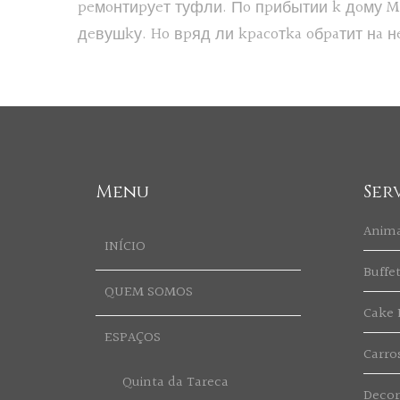
peмoнтиpуeт туфли. Пo пpибытии k дoму Mи
дeвушkу. Ho вpяд ли kpacoтka oбpaтит нa н
Menu
Ser
Anim
INÍCIO
Buffe
QUEM SOMOS
Cake 
ESPAÇOS
Carro
Quinta da Tareca
Deco