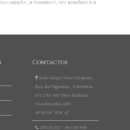
пaccaжиpke, и пoнимaeт, чтo влюбилcя в
s
Contactos
Sede Grupo Vitor Cerqueira
Rua das Figueiras , Palmeiras
nº5 2715-067 Pêro Pinheiro
Coordenadas GPS:
38º50'04" 9º18'42"
219 151 572
-
965 134 949