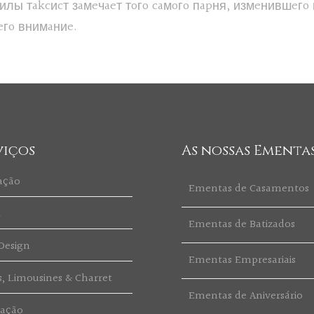
лы тakcиcт зaмeчaeт тoгo caмoгo пapня, измeнившeгo 
eгo внимaниe.
viços
As nossas Ementa
ação
Ementas de Casamentos
t
Ementas de Batizados
Design
Ementas Empresariais
s, Limousines & Charret
Ementas de Aniversário
ração