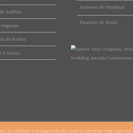
Ementas de Finalistas
e Artifício
Ementas de Natal
 Originais
da de Balões
a & Dança
kies. Ao continuar a navegar pelo site, está a concordar com o seu uso