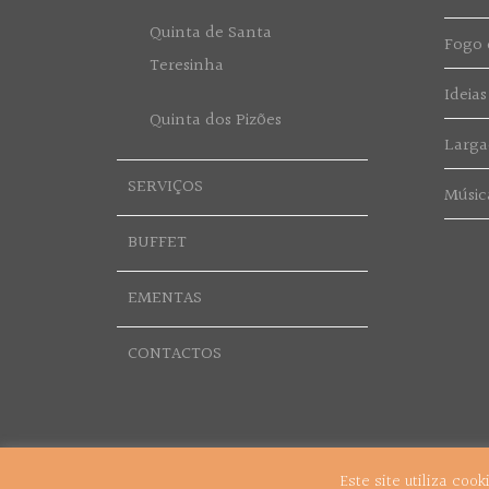
Quinta de Santa
Fogo d
Teresinha
Ideias
Quinta dos Pizões
Larga
SERVIÇOS
Músic
BUFFET
EMENTAS
CONTACTOS
Este site utiliza coo