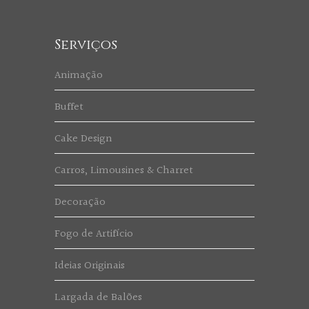
Serviços
Animação
Buffet
Cake Design
Carros, Limousines & Charret
Decoração
Fogo de Artifício
Ideias Originais
Largada de Balões