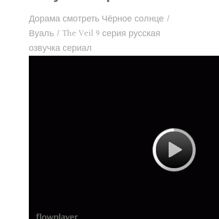
Дорама смотреть Чёрное солнце /
Вуаль / The Veil 9 серия русская
озвучка сериал