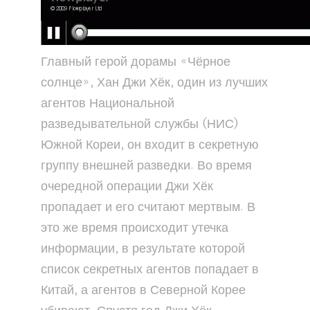
Главный герой дорамы «Чёрное
солнце», Хан Джи Хёк, один из лучших
агентов Национальной
разведывательной службы (НИС)
Южной Кореи, он входит в секретную
группу внешней разведки. Во время
очередной операции Джи Хёк
пропадает и его считают мертвым. В
это же время происходит утечка
информации, в результате которой
список секретных агентов попадает в
Китай, а агентов в Северной Корее