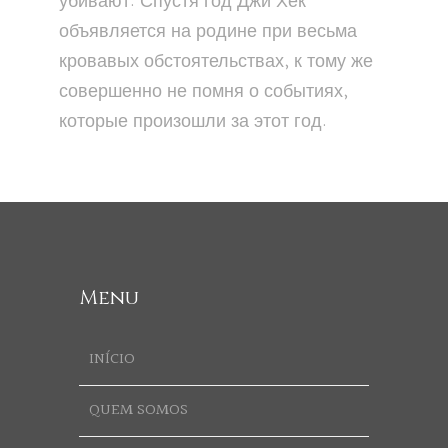
убивают. Спустя год Джи Хёк
объявляется на родине при весьма
кровавых обстоятельствах, к тому же
совершенно не помня о событиях,
которые произошли за этот год.
Menu
INÍCIO
QUEM SOMOS