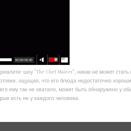
еалити-шоу “The Chef Master”, никак не может стат
готовки, ощущая, что его блюда недостаточно хороши
 чего ему так не хватало, может быть обнаружено у 
ые есть не у каждого человека.