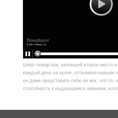
Шеф-повар Ыа, занявший второе место в р
каждый день на кухне, оттачивая навыки 
он даже представить себе не мог, что то,
способность к выдающимся навыкам, котор