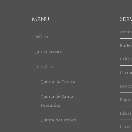
Menu
Ser
Anim
INÍCIO
Buffe
QUEM SOMOS
Cake 
ESPAÇOS
Carro
Quinta da Tareca
Deco
Quinta de Santa
Fogo d
Teresinha
Ideias
Quinta dos Pizões
Larga