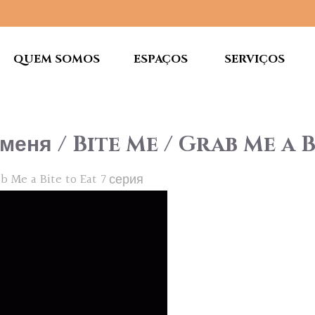
QUEM SOMOS
ESPAÇOS
SERVIÇOS
меня / Bite Me / Grab Me a B
 Me a Bite to Eat 7 серия