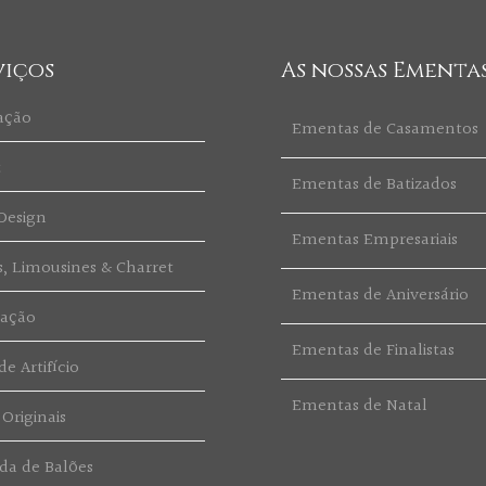
viços
As nossas Ementa
ação
Ementas de Casamentos
t
Ementas de Batizados
Design
Ementas Empresariais
s, Limousines & Charret
Ementas de Aniversário
ração
Ementas de Finalistas
e Artifício
Ementas de Natal
 Originais
da de Balões