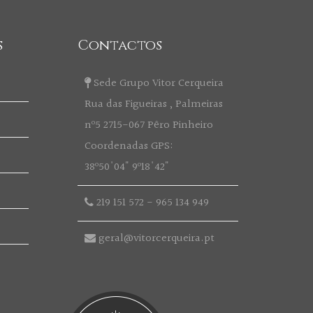
s
Contactos
Sede Grupo Vitor Cerqueira
Rua das Figueiras , Palmeiras
nº5 2715-067 Pêro Pinheiro
Coordenadas GPS:
38º50'04" 9º18'42"
219 151 572
-
965 134 949
geral@vitorcerqueira.pt