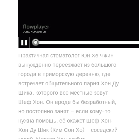
Практичная стоматолог Юн Хе Чжин
вынужденно переезжает из большого
города в приморскую деревню, где
встречает общительного парня Хон Ду
Шика, которого все местные зовут
Шеф Хон. Он вроде бы безработный,
но постоянно занят — если кому-то
нужна помощь, её окажет Шеф Хон.
Хон Ду Шик (Ким Сон Хо) – соседский