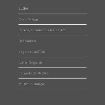
Buffet
Cake Design
Carros, Limousines & Charret
Decoração
Fogo de Artifício
Ideias Originais
Largada de Balões
Música & Dança