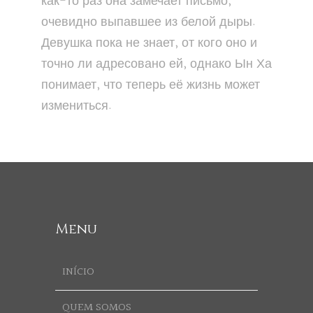
как-то раз она замечает письмо,
очевидно выпавшее из белой дыры.
Девушка пока не знает, от кого оно и
точно ли адресовано ей, однако Ын Ха
понимает, что теперь её жизнь может
измениться.
Menu
INÍCIO
QUEM SOMOS