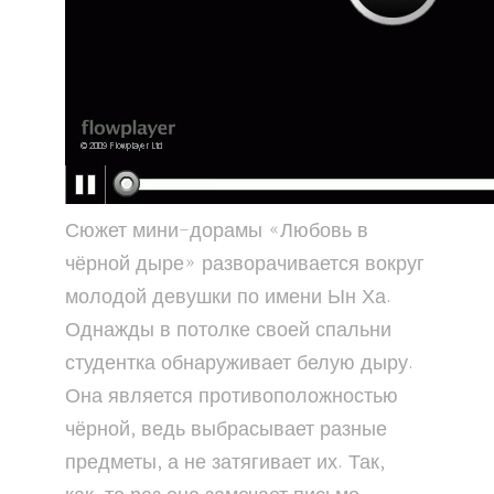
Сюжет мини-дорамы «Любовь в
чёрной дыре» разворачивается вокруг
молодой девушки по имени Ын Ха.
Однажды в потолке своей спальни
студентка обнаруживает белую дыру.
Она является противоположностью
чёрной, ведь выбрасывает разные
предметы, а не затягивает их. Так,