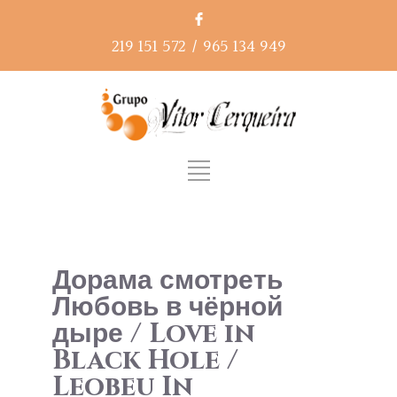
219 151 572
/
965 134 949
Дорама смотреть
Любовь в чёрной
дыре / Love in
Black Hole /
Leobeu In