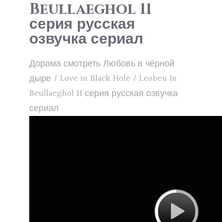
Beullaeghol 11
серия русская
озвучка сериал
Дорама смотреть Любовь в чёрной
дыре / Love in Black Hole / Leobeu In
Beullaeghol 11 серия русская озвучка
сериал