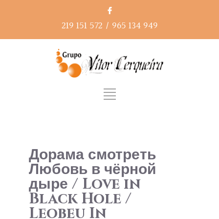
219 151 572
/
965 134 949
Дорама смотреть
Любовь в чёрной
дыре / Love in
Black Hole /
Leobeu In