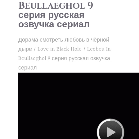
Beullaeghol 9
серия русская
озвучка сериал
Дорама смотреть Любовь в чёрной
дыре / Love in Black Hole / Leobeu In
Beullaeghol 9 серия русская озвучка
сериал