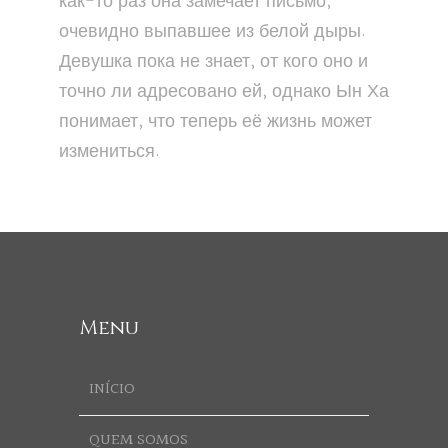
как-то раз она замечает письмо,
очевидно выпавшее из белой дыры.
Девушка пока не знает, от кого оно и
точно ли адресовано ей, однако Ын Ха
понимает, что теперь её жизнь может
измениться.
Menu
INÍCIO
QUEM SOMOS