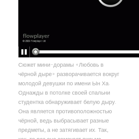
Сюжет мини-дорамы «Любовь в
чёрной дыре» разворачивается вокруг
молодой девушки по имени Ын Ха.
Однажды в потолке своей спальни
студентка обнаруживает белую дыру.
Она является противоположностью
чёрной, ведь выбрасывает разные
предметы, а не затягивает их. Так,