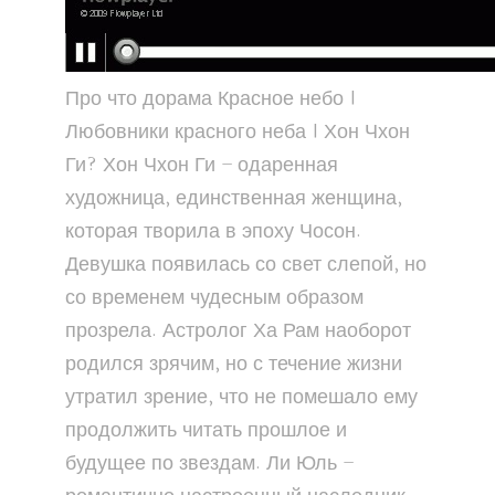
Про что дорама Красное небо |
Любовники красного неба | Хон Чхон
Ги? Хон Чхон Ги – одаренная
художница, единственная женщина,
которая творила в эпоху Чосон.
Девушка появилась со свет слепой, но
со временем чудесным образом
прозрела. Астролог Ха Рам наоборот
родился зрячим, но с течение жизни
утратил зрение, что не помешало ему
продолжить читать прошлое и
будущее по звездам. Ли Юль –