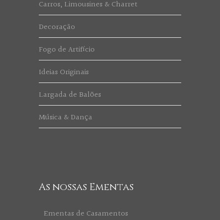
Carros, Limousines & Charret
Decoração
Fogo de Artifício
Ideias Originais
Largada de Balões
Música & Dança
As nossas Ementas
Ementas de Casamentos