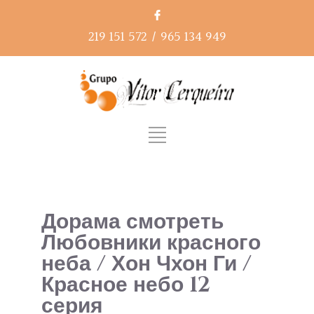
219 151 572
/
965 134 949
Дорама смотреть
Любовники красного
неба / Хон Чхон Ги /
Красное небо 12
серия