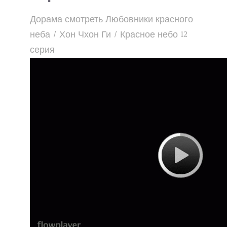
Дорама смотреть Любовники красного
неба / Хон Чхон Ги / Красное небо 12
серия