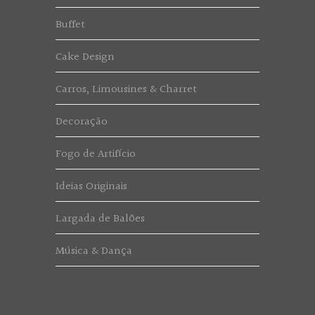
Buffet
Cake Design
Carros, Limousines & Charret
Decoração
Fogo de Artifício
Ideias Originais
Largada de Balões
Música & Dança