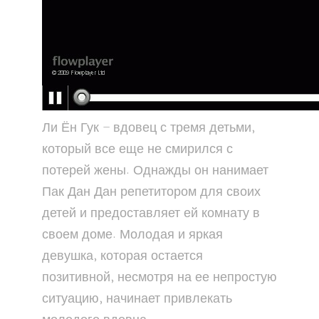
Ли Ён Гук – вдовец с тремя детьми,
который все еще не смирился с
потерей жены. Однажды он нанимает
Пак Дан Дан репетитором для своих
детей и предоставляет ей комнату в
своем доме. Молодая и яркая
девушка, которая остается
позитивной, несмотря на ее непростую
ситуацию, начинает привлекать