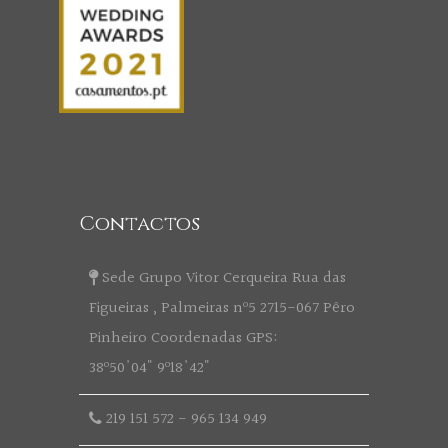
Contactos
Sede Grupo Vitor Cerqueira Rua das
Figueiras , Palmeiras nº5 2715-067 Pêro
Pinheiro Coordenadas GPS:
38º50'04" 9º18'42"
219 151 572
-
965 134 949