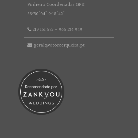
Pinheiro Coordenadas GPS:
38º50'04" 9º18'42"
219 151 572
-
965 134 949
geral@vitorcerqueira.pt