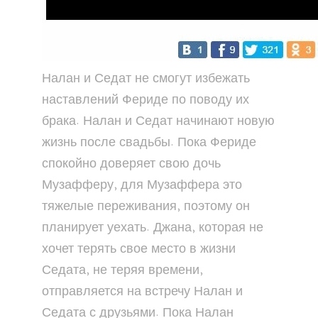
Налан и Седат не смогут избежать
наставлений Фериде по поводу их
брака. Налан и Седат начинают новую
жизнь после свадьбы. Пока Фериде
спокойно доверяет свою дочь
Музафферу, для Музаффера это
тяжелые переживания, поэтому он
планирует уехать. Джана, которая не
хочет терять свое место в жизни
Седата, не теряя времени,
отправляется на встречу Налан и
Седата с друзьями. Пока Налан