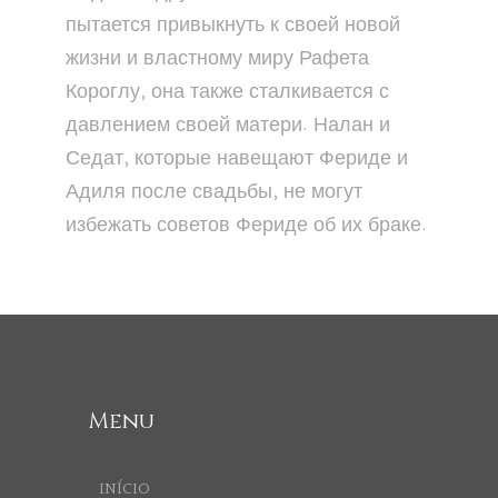
пытается привыкнуть к своей новой
жизни и властному миру Рафета
Короглу, она также сталкивается с
давлением своей матери. Налан и
Седат, которые навещают Фериде и
Адиля после свадьбы, не могут
избежать советов Фериде об их браке.
Menu
INÍCIO