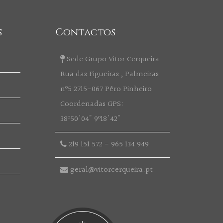
s
Contactos
Sede Grupo Vitor Cerqueira
Rua das Figueiras , Palmeiras
nº5 2715-067 Pêro Pinheiro
Coordenadas GPS:
38º50'04" 9º18'42"
219 151 572
-
965 134 949
geral@vitorcerqueira.pt