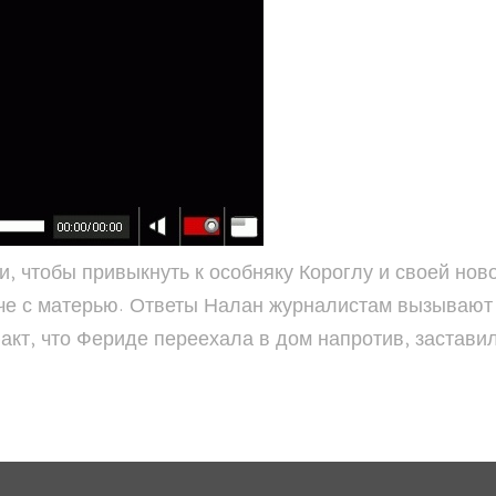
, чтобы привыкнуть к особняку Короглу и своей нов
рече с матерью. Ответы Налан журналистам вызывают
акт, что Фериде переехала в дом напротив, застав