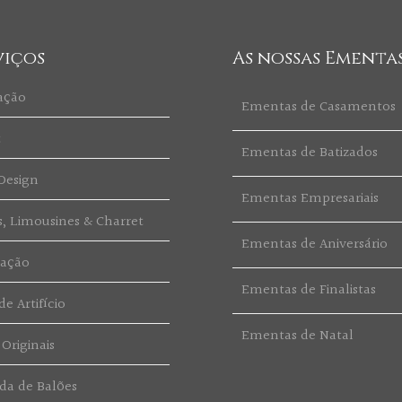
viços
As nossas Ementa
ação
Ementas de Casamentos
t
Ementas de Batizados
Design
Ementas Empresariais
s, Limousines & Charret
Ementas de Aniversário
ração
Ementas de Finalistas
e Artifício
Ementas de Natal
 Originais
da de Balões