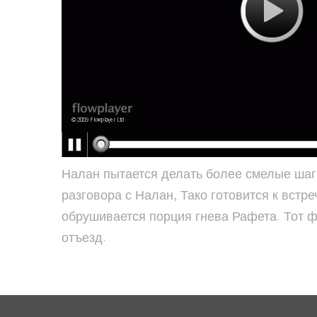
Налан пытается делать более смелые шаги
разговора с Налан, Тако готовится к вст
обрушивается порция гнева Рафета. Тот ф
отъезд.