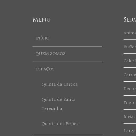
Menu
Ser
Anim
INÍCIO
Buffe
QUEM SOMOS
Cake 
ESPAÇOS
Carro
Quinta da Tareca
Deco
Quinta de Santa
Fogo d
Teresinha
Ideias
Quinta dos Pizões
Larga