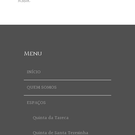
язык.
Menu
INÍCIO
QUEM SOMOS
ESPAÇOS
Quinta da Tareca
Quinta de Santa Teresinha