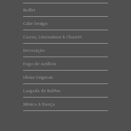
Buffet
Cake Design
Carros, Limousines & Charret
Decoração
Fogo de Artifício
Ideias Originais
Largada de Balões
Música & Dança