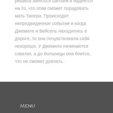
решила заняться шитьем и надеется
на то, что этим сможет порадовать
мать Танера. Происходит
непредвиденное событие и когда
Джемиле и Вейсель находились в
дороге, то она почувствовала себя
нехорошо. У Джемиле начинаются
схватки, а до больницы она боится,
что не сможет доехать…
Menu