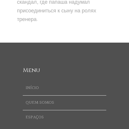
скандал, где папаша надумал
присоединиться к сыну на ролях
тренера.
Menu
INÍCIO
QUEM SOMOS
ESPAÇOS