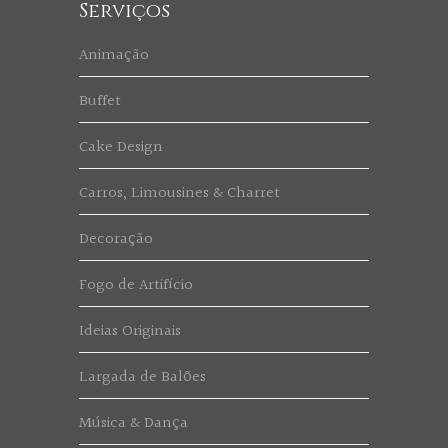
Serviços
Animação
Buffet
Cake Design
Carros, Limousines & Charret
Decoração
Fogo de Artifício
Ideias Originais
Largada de Balões
Música & Dança