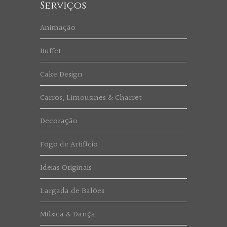
Serviços
Animação
Buffet
Cake Design
Carros, Limousines & Charret
Decoração
Fogo de Artifício
Ideias Originais
Largada de Balões
Música & Dança