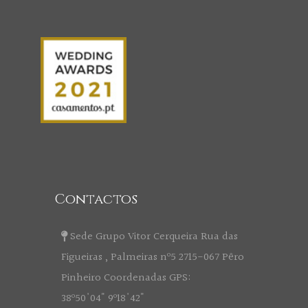
Contactos
Sede Grupo Vitor Cerqueira Rua das
Figueiras , Palmeiras nº5 2715-067 Pêro
Pinheiro Coordenadas GPS:
38º50'04" 9º18'42"