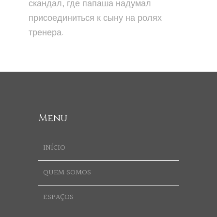
скандал, где папаша надумал
присоединиться к сыну на ролях
тренера.
Menu
INÍCIO
QUEM SOMOS
ESPAÇOS