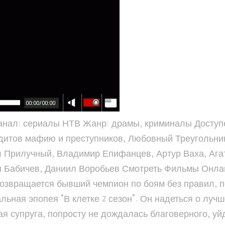
Канал: сериалы НТВ Жанр: драмы, криминалы Доступен
дитов мафию и преступников, Любовный Треугольни
л Прилучный, Владимир Епифанцев, Артур Ваха, Ага
н Бабичев, Даниил Воробьев Смотреть Фильмы Онла
возвращается бывший чемпион по боям без правил, 
льная эпопея “В клетке 2 сезон”. Он надеться о луч
я супруга, попросту не дождалась благоверного, уйд