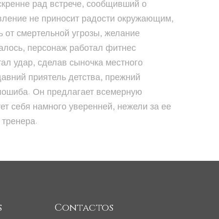
скренне рад встрече, сообщивший о
явление не приносит радости окружающим,
ь от смертельной угрозы, желание
залось, персонаж работал фитнес
тал удар, сделав сыночка местного
давний приятель детства, прежний
 пошиба. Он предлагает всемерную
ует себя намного уверенней, нежели за ее
 тренера.
s
Contactos