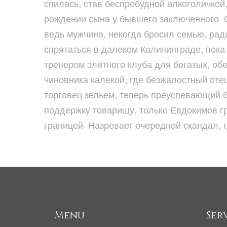
спилась, став беспробудной алкоголичкой
рождении сына у бывшего заключенного. 
ведь мужчина, некогда бросил семью, рад
спрятаться в далеком Калининграде, пока
тренером элитного клуба для богатых, обе
чиновника калекой, где безжалостный оте
торговец зельем, теперь преуспевающий б
поддержку товарищу, только Евдокимов гре
границей. Назревает очередной скандал, 
Menu
Ser