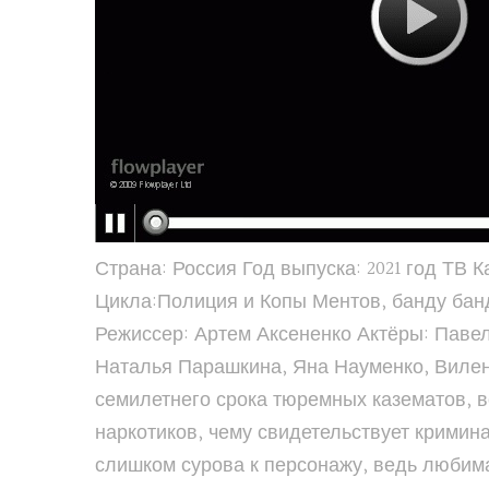
Страна: Россия Год выпуска: 2021 год ТВ 
Цикла:Полиция и Копы Ментов, банду бан
Режиссер: Артем Аксененко Актёры: Паве
Наталья Парашкина, Яна Науменко, Виле
семилетнего срока тюремных казематов, 
наркотиков, чему свидетельствует кримина
слишком сурова к персонажу, ведь любима