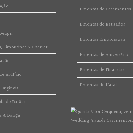
ação
Ementas de Casamentos
t
Ementas de Batizados
Design
Ementas Empresariais
s, Limousines & Charret
Ementas de Aniversário
ração
Ementas de Finalistas
e Artifício
Ementas de Natal
 Originais
da de Balões
a & Dança