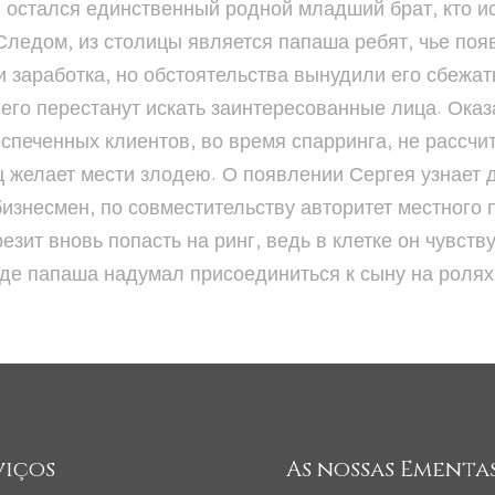
, остался единственный родной младший брат, кто и
Следом, из столицы является папаша ребят, чье по
и заработка, но обстоятельства вынудили его сбежат
 его перестанут искать заинтересованные лица. Ока
спеченных клиентов, во время спарринга, не рассчи
ц желает мести злодею. О появлении Сергея узнает 
изнесмен, по совместительству авторитет местного
зит вновь попасть на ринг, ведь в клетке он чувств
где папаша надумал присоединиться к сыну на ролях
viços
As nossas Ementa