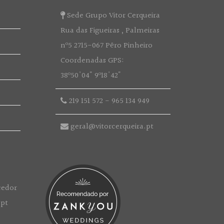
Sede Grupo Vitor Cerqueira
Rua das Figueiras , Palmeiras
nº5 2715-067 Pêro Pinheiro
Coordenadas GPS:
38º50'04" 9º18'42"
219 151 572
-
965 134 949
geral@vitorcerqueira.pt