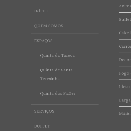
Anim
INÍCIO
Buffe
QUEM SOMOS
Cake 
ESPAÇOS
Carro
Quinta da Tareca
Deco
Quinta de Santa
Fogo d
Teresinha
Ideias
Quinta dos Pizões
Larga
SERVIÇOS
Músic
BUFFET