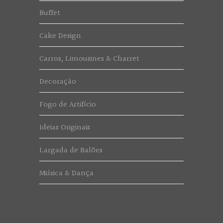
Buffet
Cake Design
Carros, Limousines & Charret
Decoração
Fogo de Artifício
Ideias Originais
Largada de Balões
Música & Dança