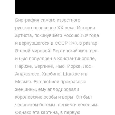
Биография самого известного
русского шансонье ХХ века. История
артиста, покинувшего Россию 1919 года
и вернувшегося в СССР 1943, в разгар
Второй мировой. Вертинский жил, пел
и был популярен в Константинополе,
Париже, Берлине, Нью-Йорке, Лос-
Анджелесе, Харбине, Шанхае и в
Москве. Его любили прекрасные
женщины, ему аплодировали
королевские особы и воры. Он был
человеком богемы, легким и весёлым.
Однако эта картина, в первую